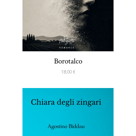
Borotalco
18,00
€