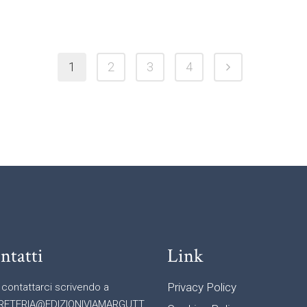
1
2
3
4
ntatti
Link
Privacy Policy
 contattarci scrivendo a
RETERIA@EDIZIONIVIAMARGUTT