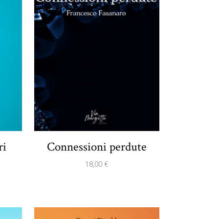
ri
Connessioni perdute
18,00
€