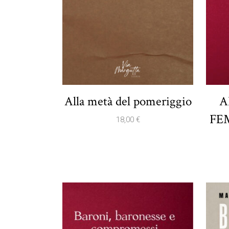
Alla metà del pomeriggio
A
FEM
18,00
€