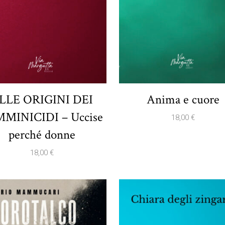
LLE ORIGINI DEI
Anima e cuore
MINICIDI – Uccise
18,00
€
perché donne
18,00
€