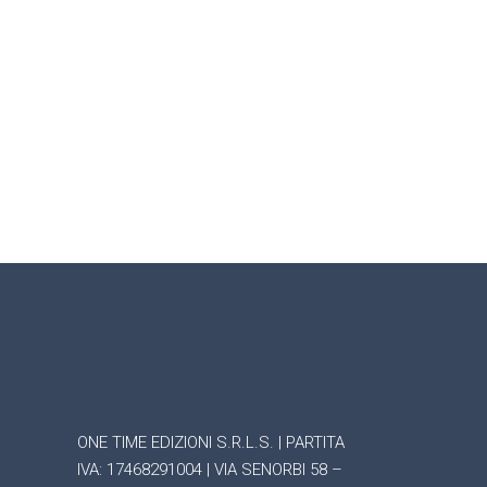
ONE TIME EDIZIONI S.R.L.S. | PARTITA
IVA: 17468291004 | VIA SENORBI 58 –