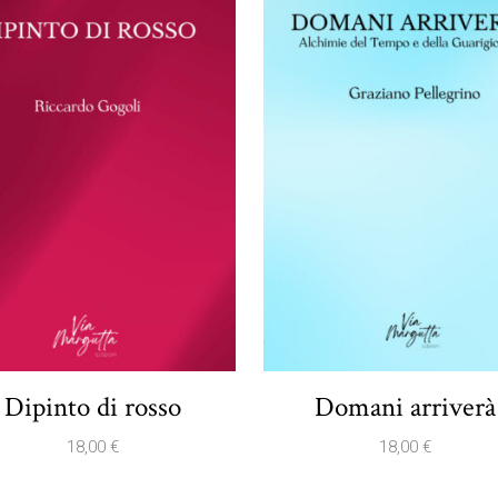
Dipinto di rosso
Domani arriverà
18,00
€
18,00
€