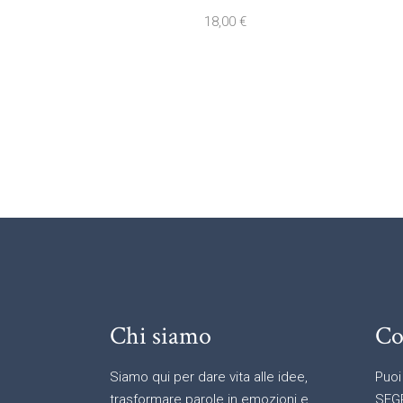
18,00
€
Chi siamo
Co
Siamo qui per dare vita alle idee,
Puoi
trasformare parole in emozioni e
SEG