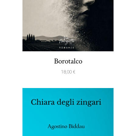
Borotalco
18,00
€