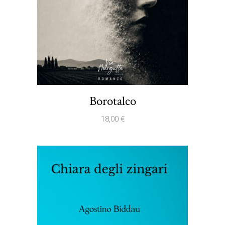
Borotalco
18,00
€