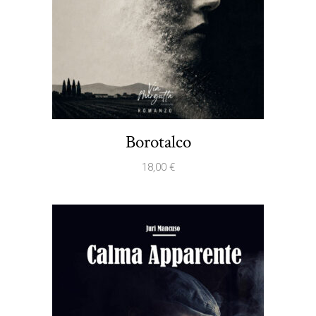
Borotalco
18,00
€