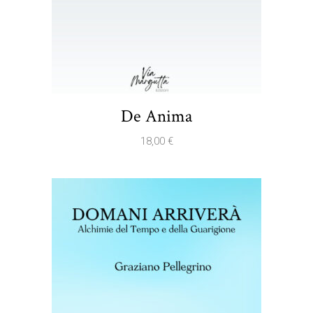
De Anima
18,00
€