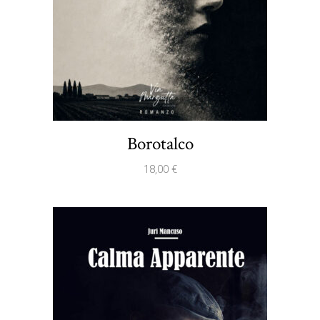
Borotalco
18,00
€