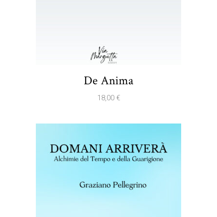
De Anima
18,00
€