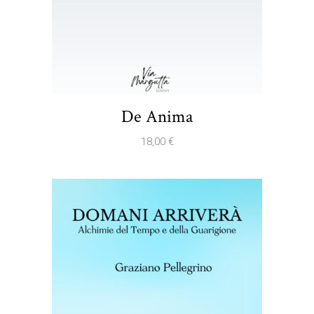
De Anima
18,00
€