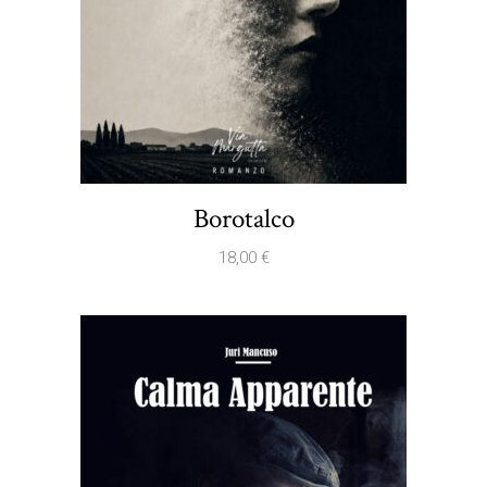
Borotalco
18,00
€