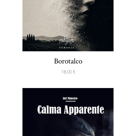
Borotalco
18,00
€