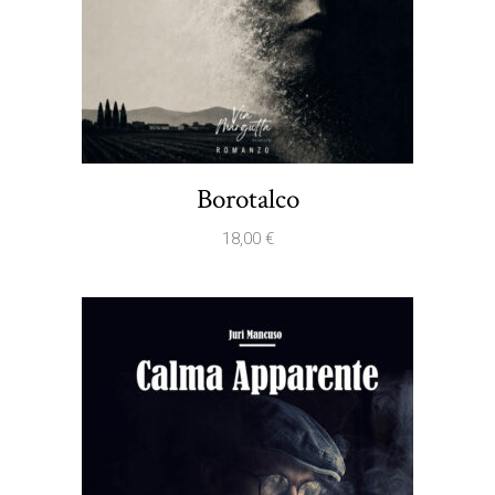
Borotalco
18,00
€