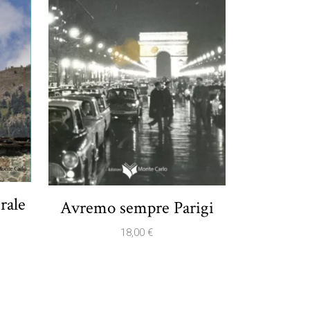
erale
Avremo sempre Parigi
18,00
€