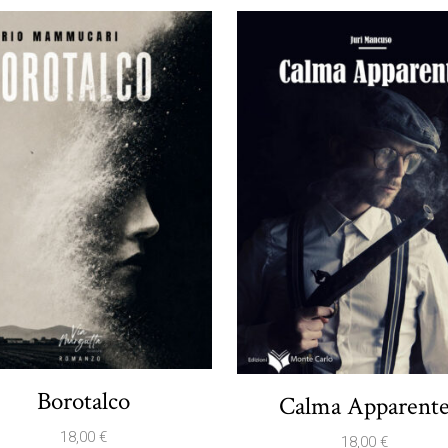
Borotalco
Calma Apparent
18,00
€
18,00
€