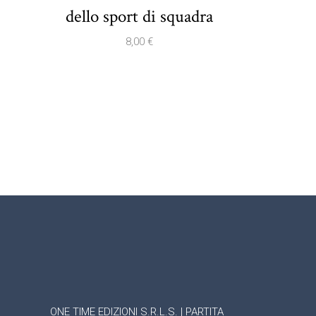
dello sport di squadra
8,00
€
ONE TIME EDIZIONI S.R.L.S. | PARTITA