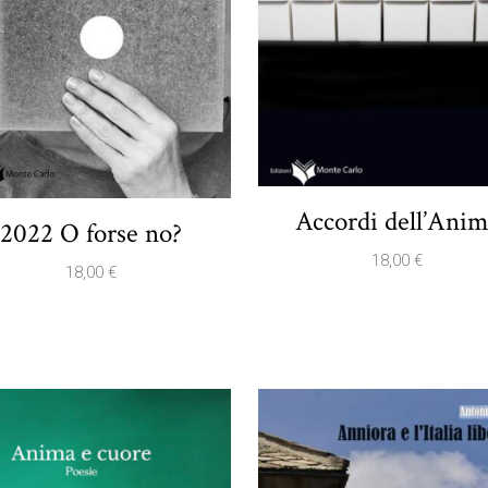
Accordi dell’Ani
2022 O forse no?
18,00
€
18,00
€