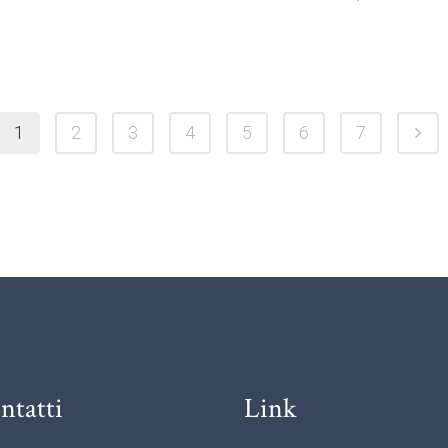
1
2
3
4
5
6
7
ntatti
Link