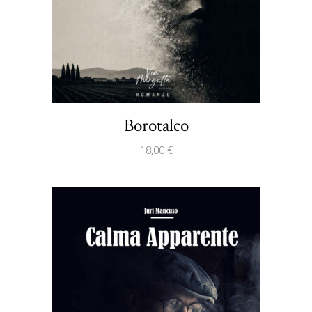
Borotalco
18,00
€