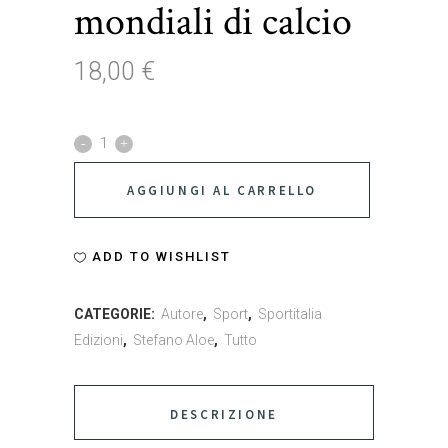
mondiali di calcio
18,00
€
#Storiemondiali.
20
AGGIUNGI AL CARRELLO
anni
di
ADD TO WISHLIST
storia
CATEGORIE:
Autore
,
Sport
,
Sportitalia
e
Edizioni
,
Stefano Aloe
,
Tutto
mondiali
di
DESCRIZIONE
calcio