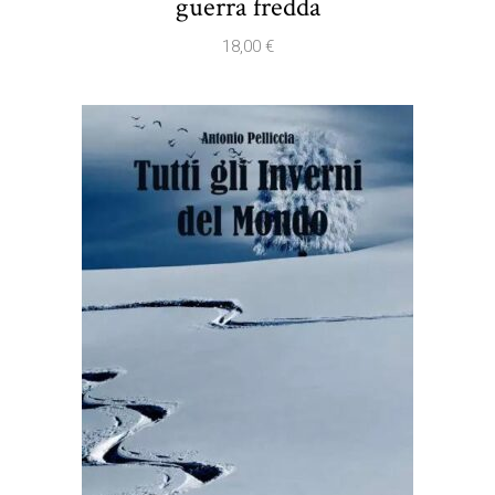
guerra fredda
18,00
€