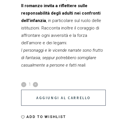
Il romanzo invita a riflettere sulle
responsabilità degli adulti nei confronti
dell’infanzia
, in particolare sul ruolo delle
istituzioni. Racconta inoltre il coraggio di
affrontare ogni avversità e la forza
dell’amore e dei legami.
I personaggi e le vicende narrate sono frutto
di fantasia, seppur potrebbero somigliare
casualmente a persone e fatti reali.
Ho
sentito
AGGIUNGI AL CARRELLO
il
tuo
ADD TO WISHLIST
profumo