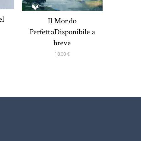
el
Il Mondo
PerfettoDisponibile a
breve
18,00
€