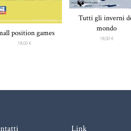
Tutti gli inverni d
mondo
mall position games
18,00
€
18,00
€
ntatti
Link