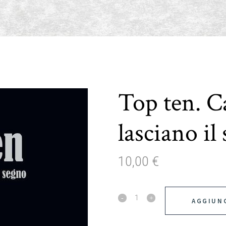
Top ten. 
lasciano il
10,00
€
Top
AGGIUNG
ten.