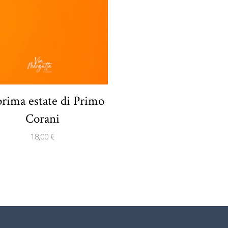
prima estate di Primo
Corani
18,00
€