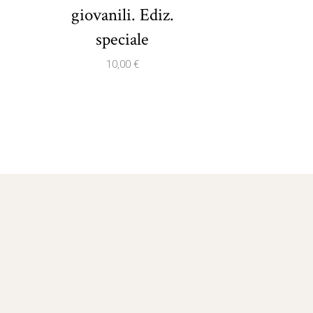
giovanili. Ediz.
speciale
10,00
€