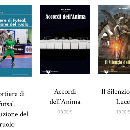
Accordi
Il Silenzio
ortiere di
dell’Anima
Luce
futsal.
uzione del
18,00
€
18,00
€
ruolo