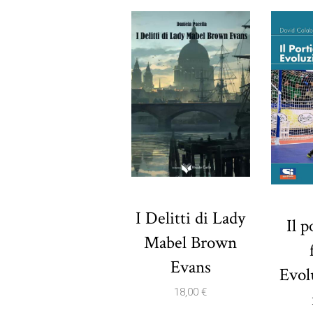
I Delitti di Lady
Il p
Mabel Brown
Evans
Evol
18,00
€