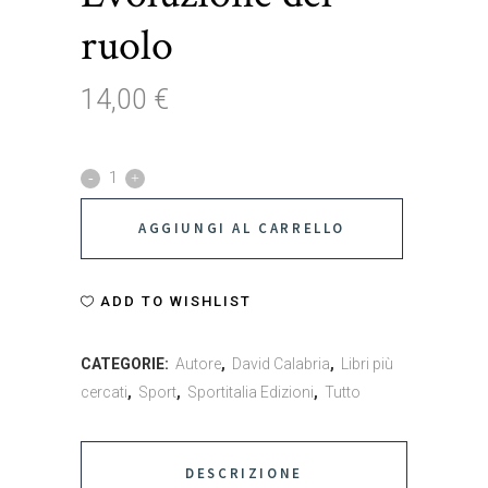
ruolo
14,00
€
Il
portiere
AGGIUNGI AL CARRELLO
di
futsal.
ADD TO WISHLIST
Evoluzione
CATEGORIE:
Autore
,
David Calabria
,
Libri più
del
cercati
,
Sport
,
Sportitalia Edizioni
,
Tutto
ruolo
quantity
DESCRIZIONE