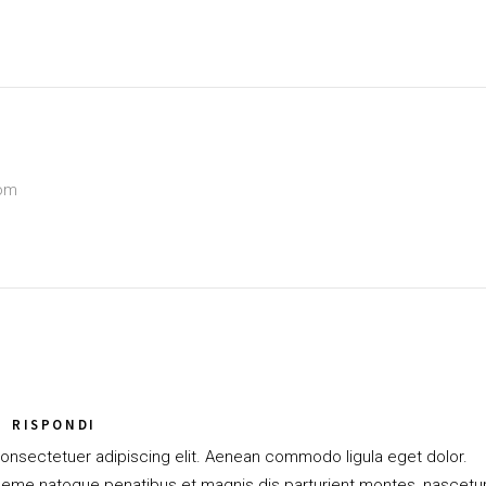
om
RISPONDI
onsectetuer adipiscing elit. Aenean commodo ligula eget dolor.
eme natoque penatibus et magnis dis parturient montes, nascetu