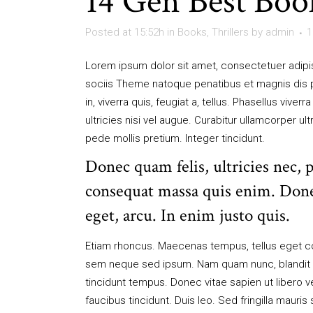
14 Gen
Best Book
Posted at 15:52h
in
Books
,
Thrillers
by
admin
1
Lorem ipsum dolor sit amet, consectetuer adip
sociis Theme natoque penatibus et magnis dis p
in, viverra quis, feugiat a, tellus. Phasellus viv
ultricies nisi vel augue. Curabitur ullamcorper ul
pede mollis pretium. Integer tincidunt.
Donec quam felis, ultricies nec, 
consequat massa quis enim. Donec 
eget, arcu. In enim justo quis.
Etiam rhoncus. Maecenas tempus, tellus eget c
sem neque sed ipsum. Nam quam nunc, blandit vel
tincidunt tempus. Donec vitae sapien ut libero v
faucibus tincidunt. Duis leo. Sed fringilla maur