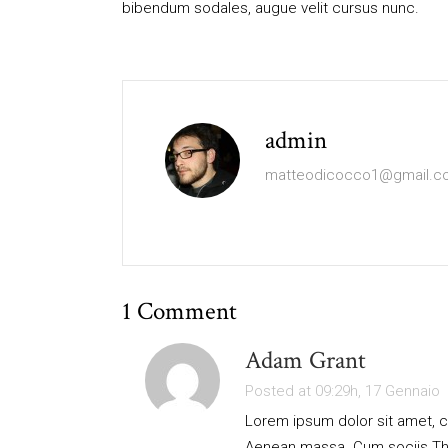
bibendum sodales, augue velit cursus nunc.
admin
matteodicocco1@gmail.c
1 Comment
Adam Grant
Posted at 09:29h, 17 Gennaio
Lorem ipsum dolor sit amet, c
Aenean massa. Cum sociis Th