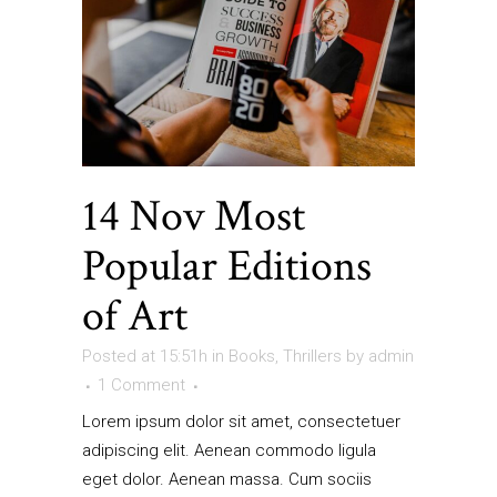
14 Nov
Most
Popular Editions
of Art
Posted at 15:51h
in
Books
,
Thrillers
by
admin
1 Comment
Lorem ipsum dolor sit amet, consectetuer
adipiscing elit. Aenean commodo ligula
eget dolor. Aenean massa. Cum sociis