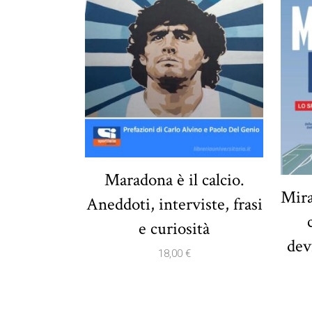
Maradona è il calcio.
Mira
Aneddoti, interviste, frasi
e curiosità
dev
18,00
€