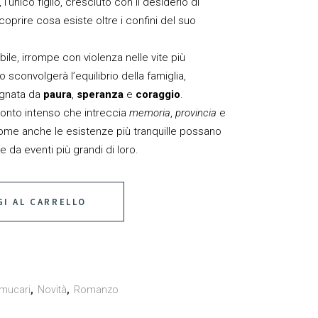
, l’unico figlio, cresciuto con il desiderio di
oprire cosa esiste oltre i confini del suo
ile, irrompe con violenza nelle vite più
sconvolgerà l’equilibrio della famiglia,
egnata da
paura
,
speranza
e
coraggio
.
onto intenso che intreccia
memoria
,
provincia
e
ome anche le esistenze più tranquille possano
 da eventi più grandi di loro.
I AL CARRELLO
mucari
,
Novità
,
Romanzo