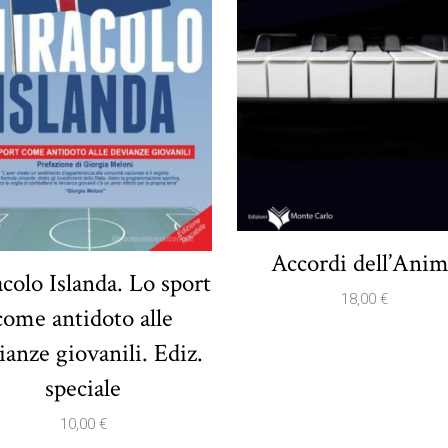
Accordi dell’Ani
colo Islanda. Lo sport
18,00
€
come antidoto alle
ianze giovanili. Ediz.
speciale
10,00
€