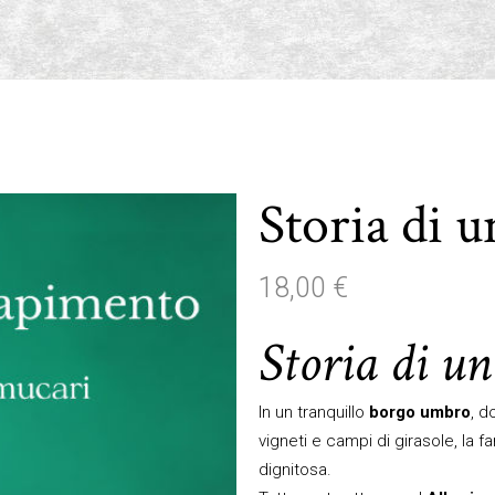
Storia di 
18,00
€
Storia di u
In un tranquillo
borgo umbro
, d
vigneti e campi di girasole, la f
dignitosa.