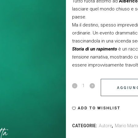
Tutto ruota attorno ad
Alberico
lasciare quel mondo chiuso e sc
paese.
Ma il destino, spesso imprevedib
ordinarie. Un evento drammatico 
trascinandola in una vicenda s
Storia di un rapimento
è un racc
tensione narrativa
, mostrando c
essere improvvisamente travolte
Storia
AGGIUNG
di
un
ADD TO WISHLIST
rapimento
CATEGORIE:
Autore
,
Mario Mam
quantity