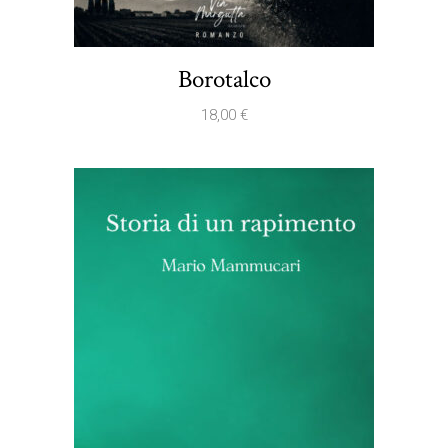
Borotalco
18,00
€