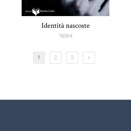
Identità nascoste
18,00
€
1
2
3