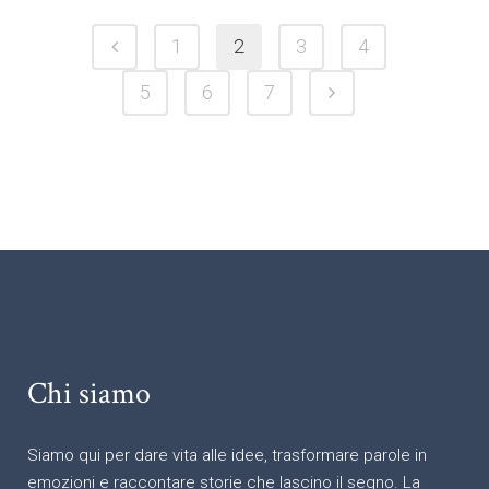
1
2
3
4
5
6
7
Chi siamo
Siamo qui per dare vita alle idee, trasformare parole in
emozioni e raccontare storie che lascino il segno. La