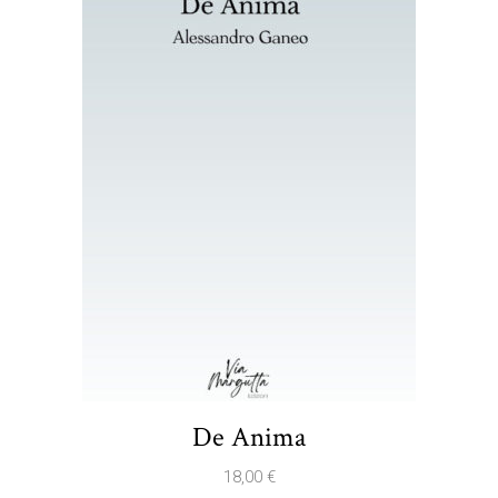
De Anima
18,00
€