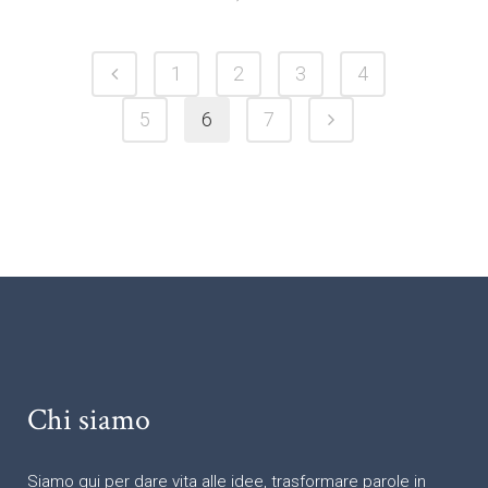
1
2
3
4
5
6
7
Chi siamo
Siamo qui per dare vita alle idee, trasformare parole in