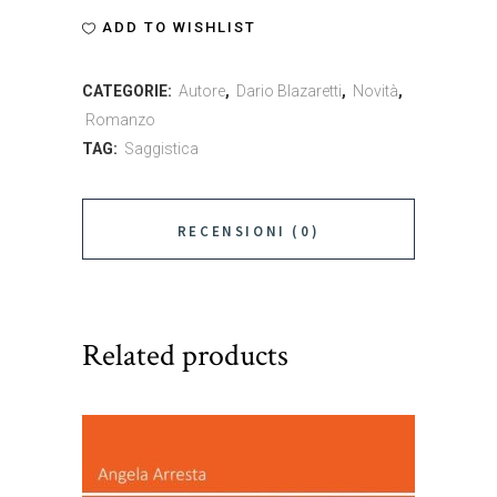
anime
ADD TO WISHLIST
quantity
CATEGORIE:
Autore
,
Dario Blazaretti
,
Novità
,
Romanzo
TAG:
Saggistica
RECENSIONI (0)
Related products