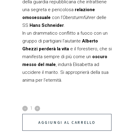
della guardia repubblicana che intrattiene
una segreta e pericolosa
relazione
omosessuale
con l’
Obersturmführer
delle
SS
Hans Schneider
.
In un drammatico conflitto a fuoco con un
gruppo di partigiani l’aiutante
Alberto
Ghezzi perderà la vita
e il forestiero, che si
manifesta sempre di più come un
oscuro
messo del male
, indurrà Elisabetta ad
uccidere il marito. Si approprierà della sua
anima per l’eternità.
L’oscura
luce
AGGIUNGI AL CARRELLO
delle