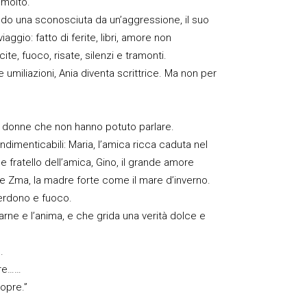
 molto.
ndo una sconosciuta da un’aggressione, il suo
aggio: fatto di ferite, libri, amore non
ite, fuoco, risate, silenzi e tramonti.
e umiliazioni, Ania diventa scrittrice. Ma non per
le donne che non hanno potuto parlare.
 indimenticabili: Maria, l’amica ricca caduta nel
 e fratello dell’amica, Gino, il grande amore
 Zma, la madre forte come il mare d’inverno.
 perdono e fuoco.
rne e l’anima, e che grida una verità dolce e
.
ire……
copre.”