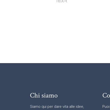
18,00
€
Chi siamo
Co
Siamo qui per dare vita alle idee,
Puoi