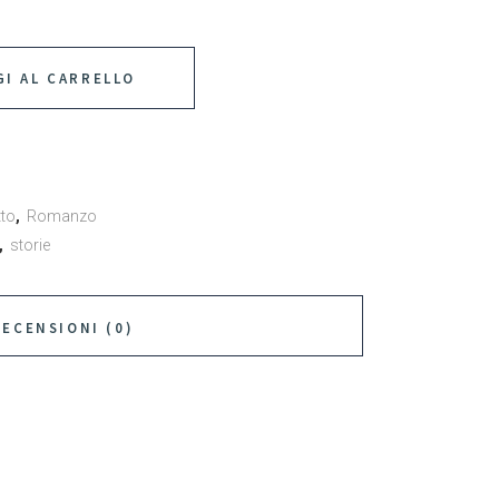
I AL CARRELLO
tto
,
Romanzo
,
storie
RECENSIONI (0)