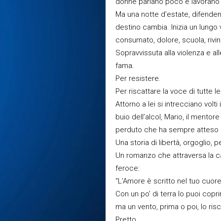
donne parlano poco e lavorano
Ma una notte d’estate, difende
destino cambia. Inizia un lungo vi
consumato, dolore, scuola, rivinc
Sopravvissuta alla violenza e all
fama.
Per resistere.
Per riscattare la voce di tutte 
Attorno a lei si intrecciano volti
buio dell’alcol, Mario, il mentore
perduto che ha sempre atteso e
Una storia di libertà, orgoglio,
Un romanzo che attraversa la ca
feroce:
“L’Amore è scritto nel tuo cuore
Con un po’ di terra lo puoi copr
ma un vento, prima o poi, lo ris
Pretto