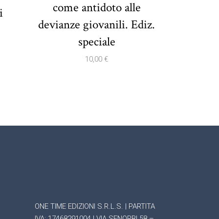
come antidoto alle
i
devianze giovanili. Ediz.
speciale
10,00
€
ONE TIME EDIZIONI S.R.L.S. | PARTITA
IVA: 17468291004 | VIA SENORBI 58 –