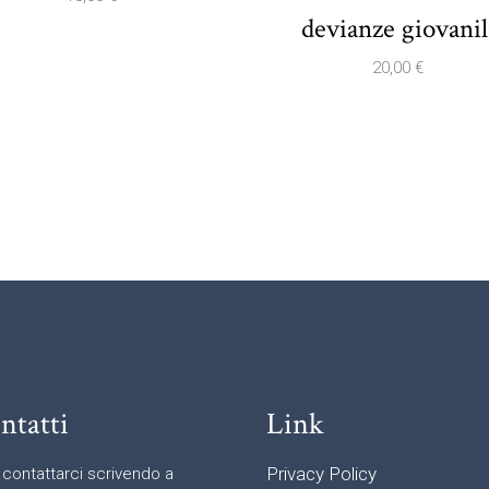
devianze giovanil
20,00
€
ntatti
Link
Privacy Policy
 contattarci scrivendo a