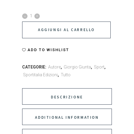
La
mia
AGGIUNGI AL CARRELLO
maratona
quantity
ADD TO WISHLIST
CATEGORIE:
Autore
,
Giorgio Giunta
,
Sport
,
Sportitalia Edizioni
,
Tutto
DESCRIZIONE
ADDITIONAL INFORMATION