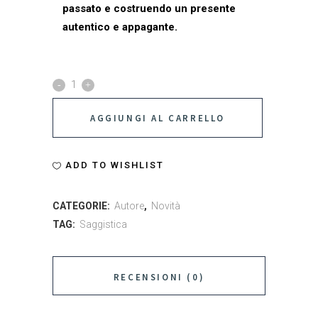
passato e costruendo un presente
autentico e appagante.
Io
sono
AGGIUNGI AL CARRELLO
importante
e
ADD TO WISHLIST
sono
CATEGORIE:
Autore
,
Novità
libero
TAG:
Saggistica
di
scegliermi
RECENSIONI (0)
quantity