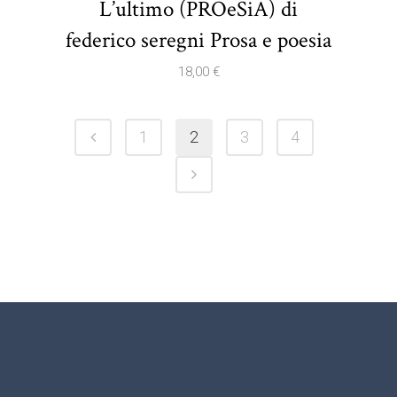
L’ultimo (PROeSiA) di
federico seregni Prosa e poesia
18,00
€
1
2
3
4