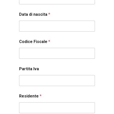
*
Data di nascita
*
N
o
m
e
*
Codice Fiscale
*
Partita Iva
P
o
l
i
c
y
Residente
*
d
i
r