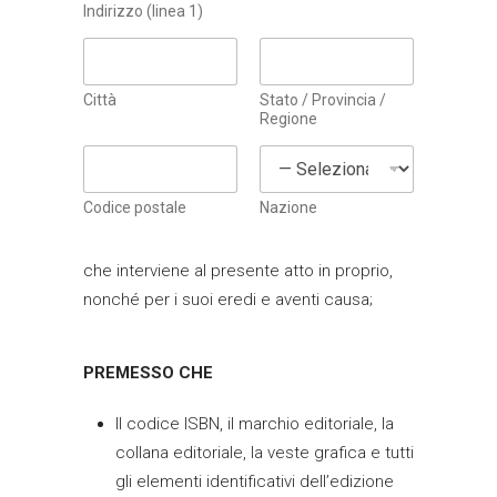
i
Indirizzo (linea 1)
t
t
i
P
Città
Stato / Provincia /
r
Regione
i
v
a
c
Codice postale
Nazione
y
che interviene al presente atto in proprio,
nonché per i suoi eredi e aventi causa;
PREMESSO CHE
Il codice ISBN, il marchio editoriale, la
collana editoriale, la veste grafica e tutti
gli elementi identificativi dell’edizione