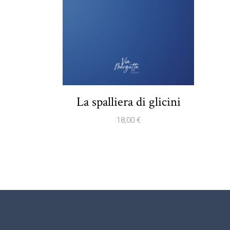
La spalliera di glicini
18,00
€